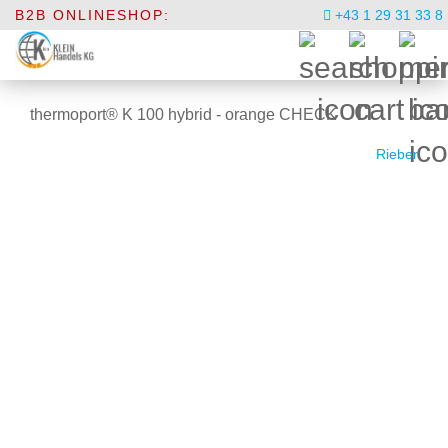
B2B ONLINESHOP:
+43 1 29 31 33 8
thermoport® K 100 hybrid - orange CHECK
Rieber