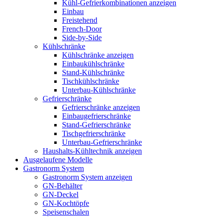
Kühl-Gefrierkombinationen anzeigen
Einbau
Freistehend
French-Door
Side-by-Side
Kühlschränke
Kühlschränke anzeigen
Einbaukühlschränke
Stand-Kühlschränke
Tischkühlschränke
Unterbau-Kühlschränke
Gefrierschränke
Gefrierschränke anzeigen
Einbaugefrierschränke
Stand-Gefrierschränke
Tischgefrierschränke
Unterbau-Gefrierschränke
Haushalts-Kühltechnik anzeigen
Ausgelaufene Modelle
Gastronorm System
Gastronorm System anzeigen
GN-Behälter
GN-Deckel
GN-Kochtöpfe
Speisenschalen