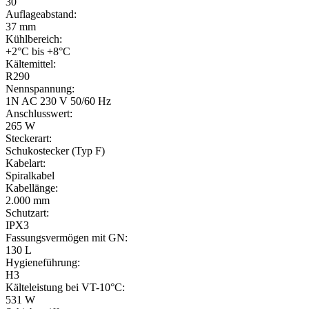
30
Auflageabstand:
37 mm
Kühlbereich:
+2°C bis +8°C
Kältemittel:
R290
Nennspannung:
1N AC 230 V 50/60 Hz
Anschlusswert:
265 W
Steckerart:
Schukostecker (Typ F)
Kabelart:
Spiralkabel
Kabellänge:
2.000 mm
Schutzart:
IPX3
Fassungsvermögen mit GN:
130 L
Hygieneführung:
H3
Kälteleistung bei VT-10°C:
531 W