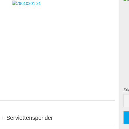
Stk
Stk
g + Serviettenspender