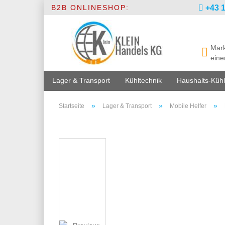
B2B ONLINESHOP:
+43 1
Mark
eine
Lager & Transport
Kühltechnik
Haushalts-Kühl
»
»
»
Startseite
Lager & Transport
Mobile Helfer