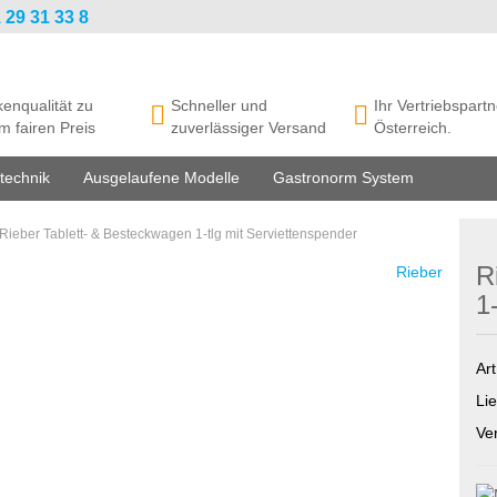
 29 31 33 8
enqualität zu
Schneller und
Ihr Vertriebspartn
m fairen Preis
zuverlässiger Versand
Österreich.
technik
Ausgelaufene Modelle
Gastronorm System
Rieber Tablett- & Besteckwagen 1-tlg mit Serviettenspender
R
Rieber
1
Art
Lie
Ve