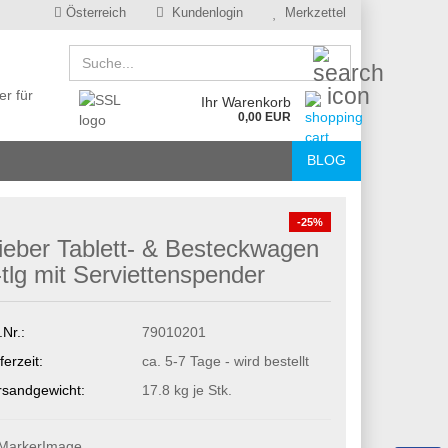
Österreich
Kundenlogin
Merkzettel
Suche...
er für
Ihr Warenkorb
0,00 EUR
BLOG
-25%
ieber Tablett- & Besteckwagen
-tlg mit Serviettenspender
.Nr.:
79010201
ferzeit:
ca. 5-7 Tage - wird bestellt
rsandgewicht:
17.8
kg je Stk.