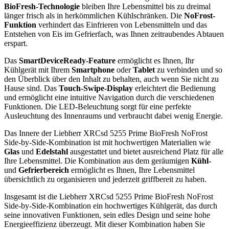
BioFresh-Technologie
bleiben Ihre Lebensmittel bis zu dreimal
länger frisch als in herkömmlichen Kühlschränken. Die
NoFrost-
Funktion
verhindert das Einfrieren von Lebensmitteln und das
Entstehen von Eis im Gefrierfach, was Ihnen zeitraubendes Abtauen
erspart.
Das
SmartDeviceReady-Feature
ermöglicht es Ihnen, Ihr
Kühlgerät mit Ihrem
Smartphone
oder
Tablet
zu verbinden und so
den Überblick über den Inhalt zu behalten, auch wenn Sie nicht zu
Hause sind. Das
Touch-Swipe-Display
erleichtert die Bedienung
und ermöglicht eine intuitive Navigation durch die verschiedenen
Funktionen. Die LED-Beleuchtung sorgt für eine perfekte
Ausleuchtung des Innenraums und verbraucht dabei wenig Energie.
Das Innere der Liebherr XRCsd 5255 Prime BioFresh NoFrost
Side-by-Side-Kombination ist mit hochwertigen Materialien wie
Glas
und
Edelstahl
ausgestattet und bietet ausreichend Platz für alle
Ihre Lebensmittel. Die Kombination aus dem geräumigen
Kühl-
und
Gefrierbereich
ermöglicht es Ihnen, Ihre Lebensmittel
übersichtlich zu organisieren und jederzeit griffbereit zu haben.
Insgesamt ist die Liebherr XRCsd 5255 Prime BioFresh NoFrost
Side-by-Side-Kombination ein hochwertiges Kühlgerät, das durch
seine innovativen Funktionen, sein edles Design und seine hohe
Energieeffizienz überzeugt. Mit dieser Kombination haben Sie