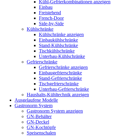
Kühl-Gefrierkombinationen anzeigen
Einbau
Freistehend
French-Door
Side-by-Side
Kühlschränke
Kühlschränke anzeigen
Einbaukühlschränke
Stand-Kühlschränke
Tischkühlschränke
Unterbau-Kühlschränke
Gefrierschränke
Gefrierschränke anzeigen
Einbaugefrierschränke
Stand-Gefrierschränke
Tischgefrierschränke
Unterbau-Gefrierschränke
Haushalts-Kühltechnik anzeigen
Ausgelaufene Modelle
Gastronorm System
Gastronorm System anzeigen
GN-Behälter
GN-Deckel
GN-Kochtöpfe
Speisenschalen