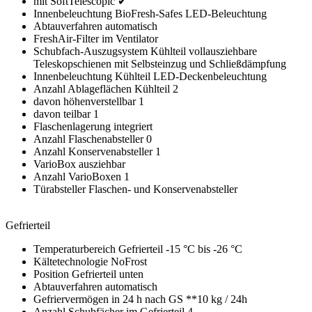
mit SoftTelescopic ✔
Innenbeleuchtung BioFresh-Safes LED-Beleuchtung
Abtauverfahren automatisch
FreshAir-Filter im Ventilator
Schubfach-Auszugsystem Kühlteil vollausziehbare
Teleskopschienen mit Selbsteinzug und Schließdämpfung
Innenbeleuchtung Kühlteil LED-Deckenbeleuchtung
Anzahl Ablageflächen Kühlteil 2
davon höhenverstellbar 1
davon teilbar 1
Flaschenlagerung integriert
Anzahl Flaschenabsteller 0
Anzahl Konservenabsteller 1
VarioBox ausziehbar
Anzahl VarioBoxen 1
Türabsteller Flaschen- und Konservenabsteller
Gefrierteil
Temperaturbereich Gefrierteil -15 °C bis -26 °C
Kältetechnologie NoFrost
Position Gefrierteil unten
Abtauverfahren automatisch
Gefriervermögen in 24 h nach GS **10 kg / 24h
Anzahl Schubfächer im Gefrierteil 4