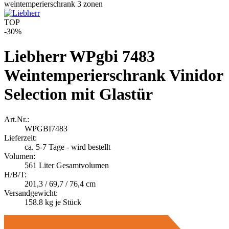
TOP
-30%
Liebherr WPgbi 7483
Weintemperierschrank Vinidor
Selection mit Glastür
Art.Nr.:
WPGBI7483
Lieferzeit:
ca. 5-7 Tage - wird bestellt
Volumen:
561 Liter Gesamtvolumen
A
H/B/T:
201,3 / 69,7 / 76,4 cm
Versandgewicht:
158.8
kg je Stück