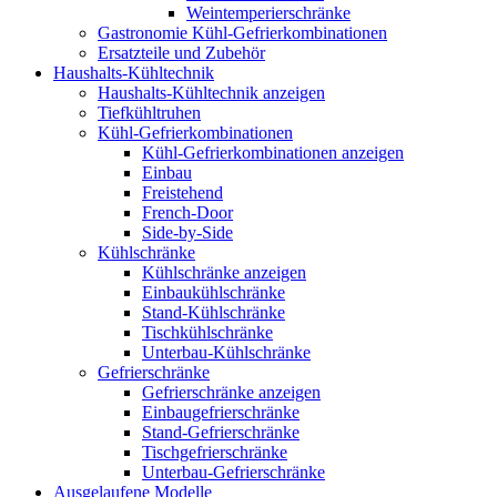
Weintemperierschränke
Gastronomie Kühl-Gefrierkombinationen
Ersatzteile und Zubehör
Haushalts-Kühltechnik
Haushalts-Kühltechnik anzeigen
Tiefkühltruhen
Kühl-Gefrierkombinationen
Kühl-Gefrierkombinationen anzeigen
Einbau
Freistehend
French-Door
Side-by-Side
Kühlschränke
Kühlschränke anzeigen
Einbaukühlschränke
Stand-Kühlschränke
Tischkühlschränke
Unterbau-Kühlschränke
Gefrierschränke
Gefrierschränke anzeigen
Einbaugefrierschränke
Stand-Gefrierschränke
Tischgefrierschränke
Unterbau-Gefrierschränke
Ausgelaufene Modelle