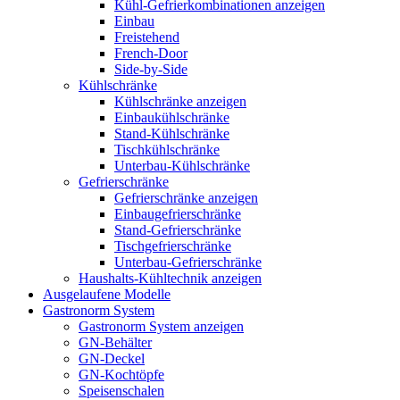
Kühl-Gefrierkombinationen anzeigen
Einbau
Freistehend
French-Door
Side-by-Side
Kühlschränke
Kühlschränke anzeigen
Einbaukühlschränke
Stand-Kühlschränke
Tischkühlschränke
Unterbau-Kühlschränke
Gefrierschränke
Gefrierschränke anzeigen
Einbaugefrierschränke
Stand-Gefrierschränke
Tischgefrierschränke
Unterbau-Gefrierschränke
Haushalts-Kühltechnik anzeigen
Ausgelaufene Modelle
Gastronorm System
Gastronorm System anzeigen
GN-Behälter
GN-Deckel
GN-Kochtöpfe
Speisenschalen