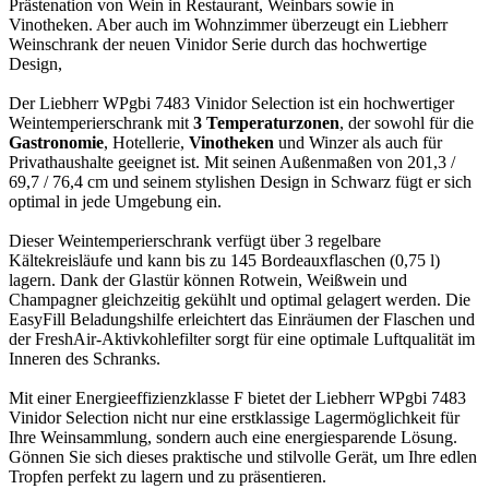
Prästenation von Wein in Restaurant, Weinbars sowie in
Vinotheken. Aber auch im Wohnzimmer überzeugt ein Liebherr
Weinschrank der neuen Vinidor Serie durch das hochwertige
Design,
Der Liebherr WPgbi 7483 Vinidor Selection ist ein hochwertiger
Weintemperierschrank mit
3
Temperaturzonen
, der sowohl für die
Gastronomie
, Hotellerie,
Vinotheken
und Winzer als auch für
Privathaushalte geeignet ist. Mit seinen Außenmaßen von 201,3 /
69,7 / 76,4 cm und seinem stylishen Design in Schwarz fügt er sich
optimal in jede Umgebung ein.
Dieser Weintemperierschrank verfügt über 3 regelbare
Kältekreisläufe und kann bis zu 145 Bordeauxflaschen (0,75 l)
lagern. Dank der Glastür können Rotwein, Weißwein und
Champagner gleichzeitig gekühlt und optimal gelagert werden. Die
EasyFill Beladungshilfe erleichtert das Einräumen der Flaschen und
der FreshAir-Aktivkohlefilter sorgt für eine optimale Luftqualität im
Inneren des Schranks.
Mit einer Energieeffizienzklasse F bietet der Liebherr WPgbi 7483
Vinidor Selection nicht nur eine erstklassige Lagermöglichkeit für
Ihre Weinsammlung, sondern auch eine energiesparende Lösung.
Gönnen Sie sich dieses praktische und stilvolle Gerät, um Ihre edlen
Tropfen perfekt zu lagern und zu präsentieren.