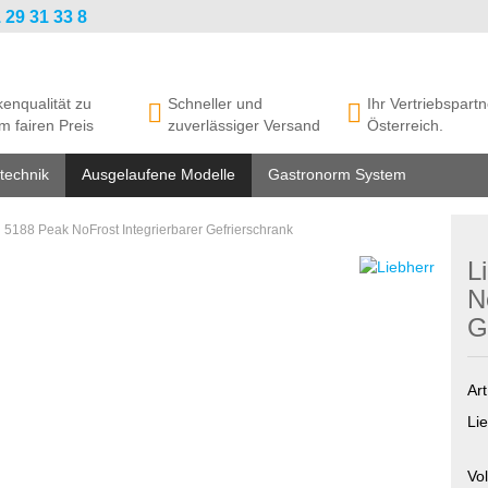
 29 31 33 8
enqualität zu
Schneller und
Ihr Vertriebspartn
m fairen Preis
zuverlässiger Versand
Österreich.
technik
Ausgelaufene Modelle
Gastronorm System
 5188 Peak NoFrost Integrierbarer Gefrierschrank
L
N
G
Art
Lie
Vo