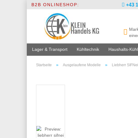
B2B ONLINESHOP:
+43 1
Mark
eine
Lager & Transport
Kühltechnik
Haushalts-Kühl
»
»
Startseite
Ausgelaufene Modelle
Liebherr SIFNei