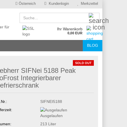
Österreich
Kundenlogin
Merkzettel
Suche...
er für
Ihr Warenkorb
0,00 EUR
BLOG
SOLD OUT
iebherr SIFNei 5188 Peak
oFrost Integrierbarer
efrierschrank
.Nr.:
SIFNEI5188
ferzeit:
Ausgelaufen
lumen:
213 Liter