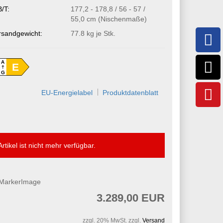
/T:
177,2 - 178,8 / 56 - 57 /
55,0 cm (Nischenmaße)
rsandgewicht:
77.8
kg je Stk.
A
E
G
EU-Energielabel
Produktdatenblatt
Artikel ist nicht mehr verfügbar.
3.289,00 EUR
zzgl. 20% MwSt. zzgl.
Versand