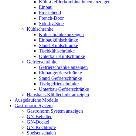
Kühl-Gefrierkombinationen anzeigen
Einbau
Freistehend
French-Door
Side-by-Side
Kühlschränke
Kühlschränke anzeigen
Einbaukühlschränke
Stand-Kühlschränke
Tischkühlschränke
Unterbau-Kühlschränke
Gefrierschränke
Gefrierschränke anzeigen
Einbaugefrierschränke
Stand-Gefrierschränke
Tischgefrierschränke
Unterbau-Gefrierschränke
Haushalts-Kühltechnik anzeigen
Ausgelaufene Modelle
Gastronorm System
Gastronorm System anzeigen
GN-Behälter
GN-Deckel
GN-Kochtöpfe
Speisenschalen