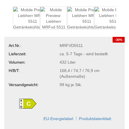
-30%
Art.Nr.:
MRFVD5511
Lieferzeit:
ca. 5-7 Tage - wird bestellt
Volumen:
432 Liter
H/B/T:
168,4 / 74,7 / 76,9 cm
(Außenmaße)
Versandgewicht:
99
kg je Stk.
A
C
G
EU-Energielabel
Produktdatenblatt