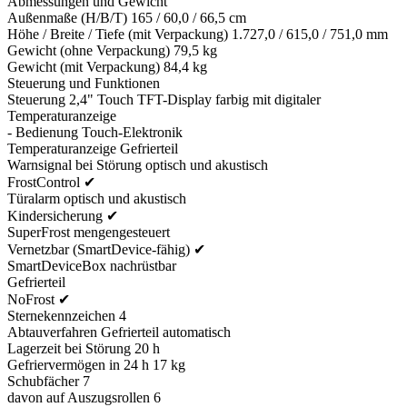
Abmessungen und Gewicht
Außenmaße (H/B/T) 165 / 60,0 / 66,5 cm
Höhe / Breite / Tiefe (mit Verpackung) 1.727,0 / 615,0 / 751,0 mm
Gewicht (ohne Verpackung) 79,5 kg
Gewicht (mit Verpackung) 84,4 kg
Steuerung und Funktionen
Steuerung 2,4" Touch TFT-Display farbig mit digitaler
Temperaturanzeige
- Bedienung Touch-Elektronik
Temperaturanzeige Gefrierteil
Warnsignal bei Störung optisch und akustisch
FrostControl ✔
Türalarm optisch und akustisch
Kindersicherung ✔
SuperFrost mengengesteuert
Vernetzbar (SmartDevice-fähig) ✔
SmartDeviceBox nachrüstbar
Gefrierteil
NoFrost ✔
Sternekennzeichen 4
Abtauverfahren Gefrierteil automatisch
Lagerzeit bei Störung 20 h
Gefriervermögen in 24 h 17 kg
Schubfächer 7
davon auf Auszugsrollen 6