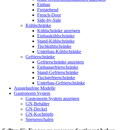
Einbau
Freistehend
French-Door
Side-by-Side
Kühlschränke
Kühlschränke anzeigen
Einbaukühlschränke
Stand-Kühlschränke
Tischkühlschränke
Unterbau-Kühlschränke
Gefrierschränke
Gefrierschränke anzeigen
Einbaugefrierschränke
Stand-Gefrierschränke
Tischgefrierschränke
Unterbau-Gefrierschränke
Ausgelaufene Modelle
Gastronorm System
Gastronorm System anzeigen
GN-Behälter
GN-Deckel
GN-Kochtöpfe
Speisenschalen