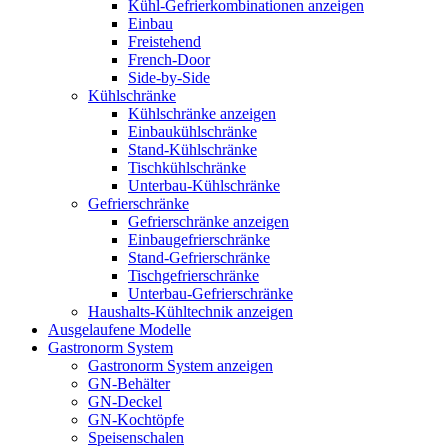
Kühl-Gefrierkombinationen anzeigen
Einbau
Freistehend
French-Door
Side-by-Side
Kühlschränke
Kühlschränke anzeigen
Einbaukühlschränke
Stand-Kühlschränke
Tischkühlschränke
Unterbau-Kühlschränke
Gefrierschränke
Gefrierschränke anzeigen
Einbaugefrierschränke
Stand-Gefrierschränke
Tischgefrierschränke
Unterbau-Gefrierschränke
Haushalts-Kühltechnik anzeigen
Ausgelaufene Modelle
Gastronorm System
Gastronorm System anzeigen
GN-Behälter
GN-Deckel
GN-Kochtöpfe
Speisenschalen