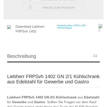
FRAGE ZUM PRODUKT
Datenblatt_Liebherr_FRPSvh_1402-
Datenblatt Liebherr
FRPSVH1402.pdf
647
FRPSvh 1402
kb
Beschreibung
Liebherr FRPSvh 1402 GN 2/1 Kühlschrank
aus Edelstahl für Gewerbe und Gastro
Liebherr
FRPSvh
1402
GN 2/1
Kühlschrank
aus
Edelstahl
für
Gewerbe
und
Gastro
. Sollten Sie Fragen vor dem Kauf
des Geräts haben steht Ihnen das Team der KLEIN Handels