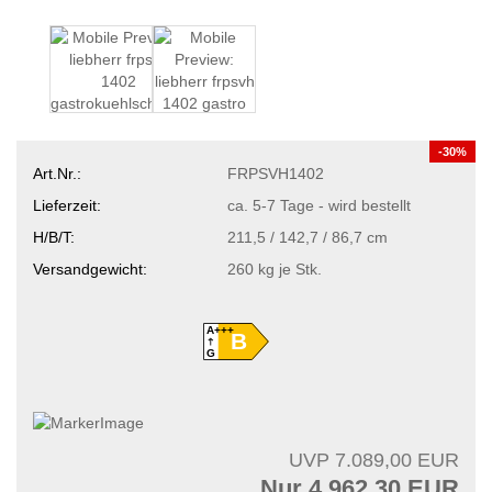
-30%
Art.Nr.:
FRPSVH1402
Lieferzeit:
ca. 5-7 Tage - wird bestellt
H/B/T:
211,5 / 142,7 / 86,7 cm
Versandgewicht:
260
kg je Stk.
A+++
B
G
UVP 7.089,00 EUR
Nur 4.962,30 EUR