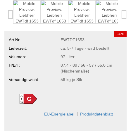
-30%
Art.Nr.:
EWTDF1653
Lieferzeit:
ca. 5-7 Tage - wird bestellt
Volumen:
97 Liter
H/B/T:
87,4 - 89 / 56 - 57 / 55,0 cm
(Nischenmaße)
Versandgewicht:
56
kg je Stk.
A
G
G
EU-Energielabel
Produktdatenblatt