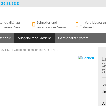
 29 31 33 8
enqualität zu
Schneller und
Ihr Vertriebspartn
m fairen Preis
zuverlässiger Versand
Österreich.
technik
Ausgelaufene Modelle
Gastronorm System
2831 Kühl-Gefrierkombination mit SmartFrost
L
G
S
Art
Lie
Vo