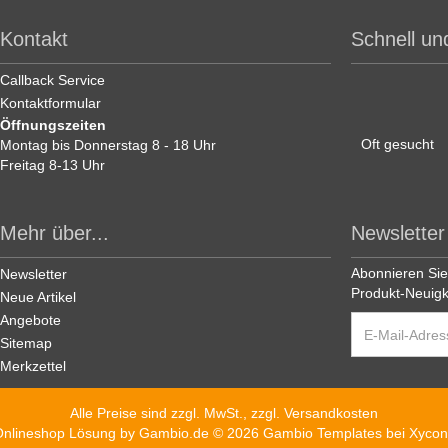
Kontakt
Schnell un
Callback Service
Kontaktformular
Öffnungszeiten
Oft gesucht
Montag bis Donnerstag 8 - 18 Uhr
Freitag 8-13 Uhr
Mehr über...
Newsletter
Abonnieren Sie
Newsletter
Produkt-Neuigk
Neue Artikel
Angebote
Sitemap
Merkzettel
Alle Preise sind zzgl. MwSt., zzgl.
Versandkosten
Onlineshop Lösung
by Gambio.de © 2026 Gambio Templates bei
Xycon