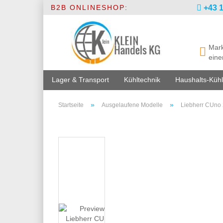
B2B ONLINESHOP:
+43 1
Mark
eine
Lager & Transport
Kühltechnik
Haushalts-Kühl
»
»
Startseite
Ausgelaufene Modelle
Liebherr CUno 