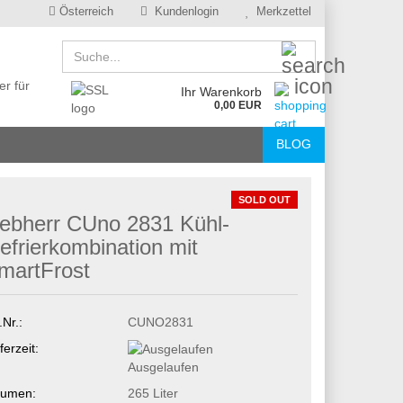
Österreich
Kundenlogin
Merkzettel
Suche...
er für
Ihr Warenkorb
0,00 EUR
BLOG
SOLD OUT
iebherr CUno 2831 Kühl-
efrierkombination mit
martFrost
.Nr.:
CUNO2831
ferzeit:
Ausgelaufen
lumen:
265 Liter