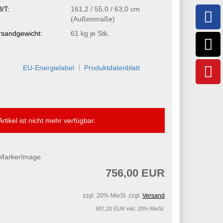
/T:
161,2 / 55,0 / 63,0 cm
(Außenmaße)
rsandgewicht:
61
kg je Stk.
EU-Energielabel
Produktdatenblatt
Artikel ist nicht mehr verfügbar.
756,00 EUR
zzgl. 20% MwSt. zzgl.
Versand
907,20 EUR inkl. 20% MwSt.