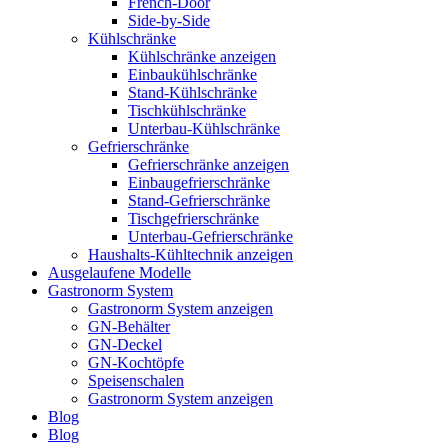
French-Door
Side-by-Side
Kühlschränke
Kühlschränke anzeigen
Einbaukühlschränke
Stand-Kühlschränke
Tischkühlschränke
Unterbau-Kühlschränke
Gefrierschränke
Gefrierschränke anzeigen
Einbaugefrierschränke
Stand-Gefrierschränke
Tischgefrierschränke
Unterbau-Gefrierschränke
Haushalts-Kühltechnik anzeigen
Ausgelaufene Modelle
Gastronorm System
Gastronorm System anzeigen
GN-Behälter
GN-Deckel
GN-Kochtöpfe
Speisenschalen
Gastronorm System anzeigen
Blog
Blog