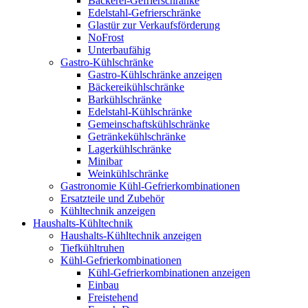
Bäckerei-Gefrierschränke
Edelstahl-Gefrierschränke
Glastür zur Verkaufsförderung
NoFrost
Unterbaufähig
Gastro-Kühlschränke
Gastro-Kühlschränke anzeigen
Bäckereikühlschränke
Barkühlschränke
Edelstahl-Kühlschränke
Gemeinschaftskühlschränke
Getränkekühlschränke
Lagerkühlschränke
Minibar
Weinkühlschränke
Gastronomie Kühl-Gefrierkombinationen
Ersatzteile und Zubehör
Kühltechnik anzeigen
Haushalts-Kühltechnik
Haushalts-Kühltechnik anzeigen
Tiefkühltruhen
Kühl-Gefrierkombinationen
Kühl-Gefrierkombinationen anzeigen
Einbau
Freistehend