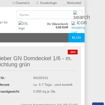
Österreich
Kundenlogin
Merkzettel
Suche...
er für
Ihr Warenkorb
0,00 EUR
BLOG
-25%
ieber GN Domdeckel 1/6 - m.
ichtung grün
.Nr.:
84200161
ferzeit:
ca. 5-7 Tage - wird bestellt
rsandgewicht:
0.085
kg je Stk.