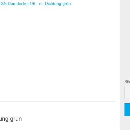
Stk
Stk
ung grün