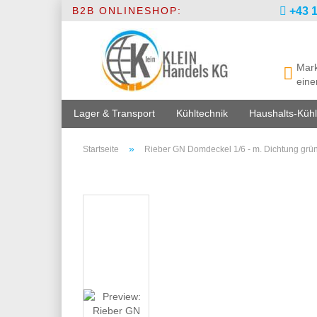
B2B ONLINESHOP:
+43 1
Mark
eine
Lager & Transport
Kühltechnik
Haushalts-Kühl
»
Startseite
Rieber GN Domdeckel 1/6 - m. Dichtung grü