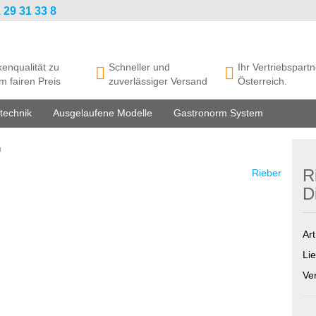
 29 31 33 8
enqualität zu
Schneller und
Ihr Vertriebspartn
m fairen Preis
zuverlässiger Versand
Österreich.
technik
Ausgelaufene Modelle
Gastronorm System
n
R
Rieber
D
Art
Lie
Ve