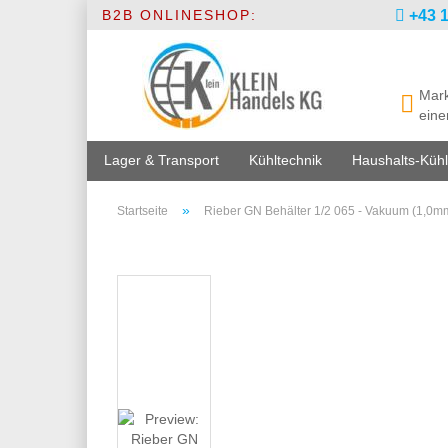
B2B ONLINESHOP:
+43 1
Mark
eine
Lager & Transport
Kühltechnik
Haushalts-Kühl
»
Startseite
Rieber GN Behälter 1/2 065 - Vakuum (1,0m