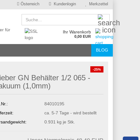
Österreich
Kundenlogin
Merkzettel
Suche...
er für
Ihr Warenkorb
0,00 EUR
BLOG
-25%
ieber GN Behälter 1/2 065 -
akuum (1,0mm)
.Nr.:
84010195
ferzeit:
ca. 5-7 Tage - wird bestellt
rsandgewicht:
0.931
kg je Stk.