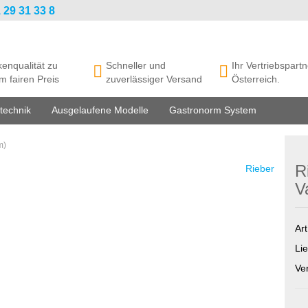
 29 31 33 8
enqualität zu
Schneller und
Ihr Vertriebspartn
m fairen Preis
zuverlässiger Versand
Österreich.
technik
Ausgelaufene Modelle
Gastronorm System
m)
R
Rieber
V
Art
Lie
Ve