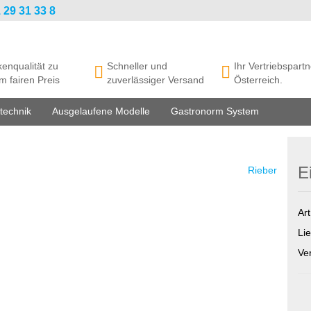
 29 31 33 8
enqualität zu
Schneller und
Ihr Vertriebspartn
m fairen Preis
zuverlässiger Versand
Österreich.
technik
Ausgelaufene Modelle
Gastronorm System
E
Rieber
Art
Lie
Ve