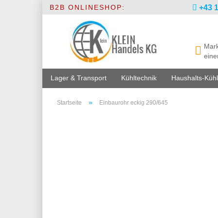
B2B ONLINESHOP:
+43 1
Mark
eine
Lager & Transport
Kühltechnik
Haushalts-Kühl
»
Startseite
Einbaurohr eckig 290/645