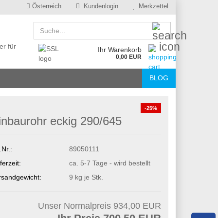
Österreich
Kundenlogin
Merkzettel
Suche...
er für
Ihr Warenkorb
0,00 EUR
BLOG
-25%
inbaurohr eckig 290/645
.Nr.:
89050111
ferzeit:
ca. 5-7 Tage - wird bestellt
rsandgewicht:
9
kg je Stk.
Unser Normalpreis 934,00 EUR