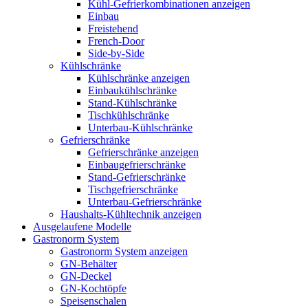
Kühl-Gefrierkombinationen anzeigen
Einbau
Freistehend
French-Door
Side-by-Side
Kühlschränke
Kühlschränke anzeigen
Einbaukühlschränke
Stand-Kühlschränke
Tischkühlschränke
Unterbau-Kühlschränke
Gefrierschränke
Gefrierschränke anzeigen
Einbaugefrierschränke
Stand-Gefrierschränke
Tischgefrierschränke
Unterbau-Gefrierschränke
Haushalts-Kühltechnik anzeigen
Ausgelaufene Modelle
Gastronorm System
Gastronorm System anzeigen
GN-Behälter
GN-Deckel
GN-Kochtöpfe
Speisenschalen