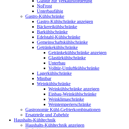
Glastür zur Verkaufsförderung
NoFrost
Unterbaufähig
Gastro-Kühlschränke
Gastro-Kühlschränke anzeigen
Bäckereikühlschränke
Barkühlschränke
Edelstahl-Kühlschränke
Gemeinschaftskühlschränke
Getränkekühlschränke
Getränkekühlschränke anzeigen
Glastürkühlschränke
Unterbau
Volltür-Umluftkühlschränke
Lagerkühlschränke
Minibar
Weinkühlschränke
Weinkühlschränke anzeigen
Einbau-Weinkühlschränke
Weinklimaschränke
Weintemperierschränke
Gastronomie Kühl-Gefrierkombinationen
Ersatzteile und Zubehör
Haushalts-Kühltechnik
Haushalts-Kühltechnik anzeigen