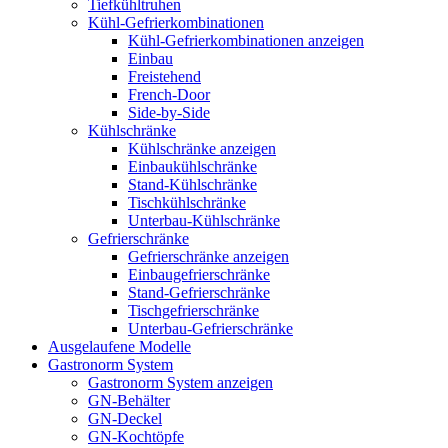
Tiefkühltruhen
Kühl-Gefrierkombinationen
Kühl-Gefrierkombinationen anzeigen
Einbau
Freistehend
French-Door
Side-by-Side
Kühlschränke
Kühlschränke anzeigen
Einbaukühlschränke
Stand-Kühlschränke
Tischkühlschränke
Unterbau-Kühlschränke
Gefrierschränke
Gefrierschränke anzeigen
Einbaugefrierschränke
Stand-Gefrierschränke
Tischgefrierschränke
Unterbau-Gefrierschränke
Ausgelaufene Modelle
Gastronorm System
Gastronorm System anzeigen
GN-Behälter
GN-Deckel
GN-Kochtöpfe