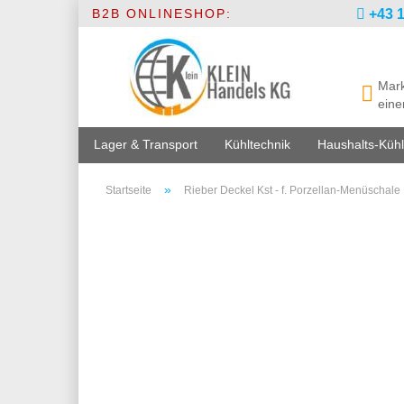
B2B ONLINESHOP:
+43 1
Mark
eine
Lager & Transport
Kühltechnik
Haushalts-Kühl
»
Startseite
Rieber Deckel Kst - f. Porzellan-Menüschale