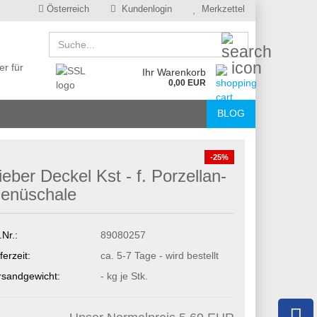
Österreich
Kundenlogin
Merkzettel
Suche...
er für
Ihr Warenkorb
0,00 EUR
BLOG
-25%
ieber Deckel Kst - f. Porzellan-
enüschale
.Nr.:
89080257
ferzeit:
ca. 5-7 Tage - wird bestellt
rsandgewicht:
-
kg je Stk.