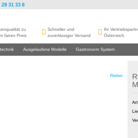
 29 31 33 8
enqualität zu
Schneller und
Ihr Vertriebspartn
m fairen Preis
zuverlässiger Versand
Österreich.
technik
Ausgelaufene Modelle
Gastronorm System
R
Rieber
M
Art
Lie
Ve